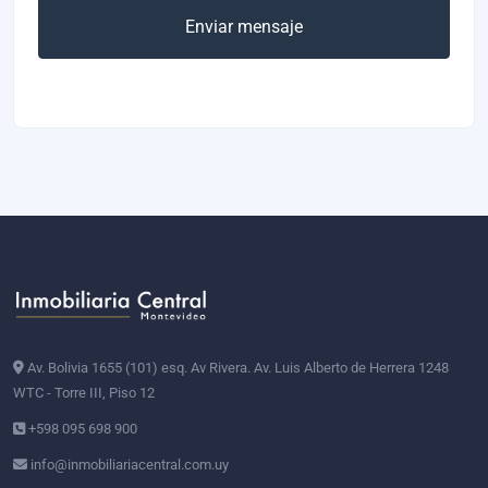
Enviar mensaje
Av. Bolivia 1655 (101) esq. Av Rivera. Av. Luis Alberto de Herrera 1248
WTC - Torre III, Piso 12
+598 095 698 900
info@inmobiliariacentral.com.uy