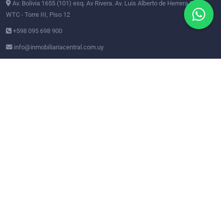
Av. Bolivia 1655 (101) esq. Av Rivera. Av. Luis Alberto de Herrera 1248
WTC - Torre III, Piso 12
+598 095 698 900
info@inmobiliariacentral.com.uy
Suscribite Al Nuestro Newsletter
Enviar